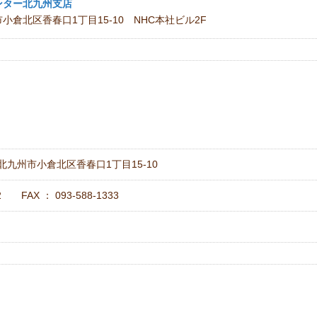
ンター北九州支店
倉北区香春口1丁目15-10 NHC本社ビル2F
県北九州市小倉北区香春口1丁目15-10
22 FAX ： 093‐588‐1333