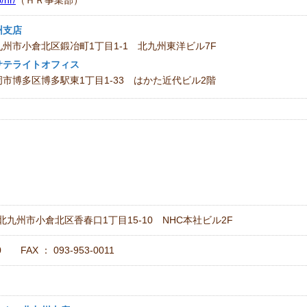
/hr/
（ＨＲ事業部）
州支店
市小倉北区鍛冶町1丁目1-1 北九州東洋ビル7F
サテライトオフィス
博多区博多駅東1丁目1-33 はかた近代ビル2階
岡県北九州市小倉北区香春口1丁目15-10 NHC本社ビル2F
10 FAX ： 093-953-0011