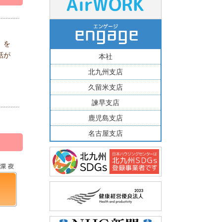
」を
話が
本社
北九州支店
。
久留米支店
諫早支店
鹿児島支店
名古屋支店