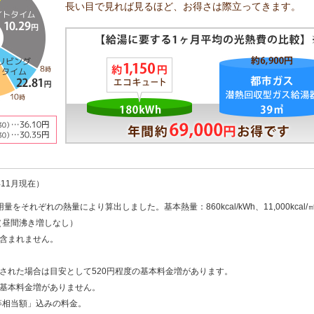
長い目で見れば見るほど、お得さは際立ってきます。
11月現在）
れぞれの熱量により算出しました。基本熱量：860kcal/kWh、11,000kcal/
（昼間沸き増しなし）
含まれません。
された場合は目安として520円程度の基本料金増があります。
基本料金増がありません。
等相当額」込みの料金。