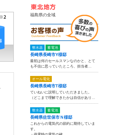
福島県の全域
整水器
蓄電池
長崎県長崎市Y様邸
最初は何のセールスマンなのかと、とて
も不信に思っていたところ、担当者…
オール電化
長崎県長崎市T様邸
㎥
ていねいに説明していただきました。
（どこまで理解できたかは自信があり…
整水器
蓄電池
長崎県佐世保市Ｎ様邸
これからの電気代の節約に期待していま
す。
・停電時の電気の確…