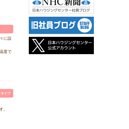
々に設
温度で
す。