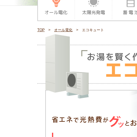
TOP
>
オール電化
> エコキュート